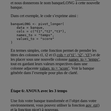
et nous donnerons le nom banqueLONG à cette nouvelle
banque.
Dans cet exemple, le code s’exprime ainsi :
banqueLONG <- pivot_longer(
   data = banque, 
   cols = c("t1","t2","t3"),
   names_to = "temps",
   values_to = "score"
)
En termes simples, cette fonction permet de prendre les
titres des colonnes t1, t2 et t3
cols = c(‘t1’, ‘t2’, ‘t3’)
et de
les placer sous une nouvelle colonne
names_to = ‘temps’
,
tout en gardant leurs valeurs respectives dans une
colonne adjacente
values_to = ‘score’
. Voir la banque
générée dans l’exemple pour plus de clarté.
Étape 6: ANOVA avec les 3 temps
Une fois votre banque transformée et l’objet dans votre
environnement, vous pouvez utiliser la fonction
aov_ez()
et la fonction
nice()
à nouveau.