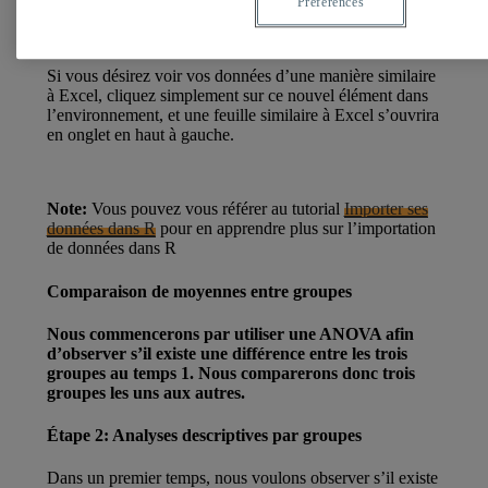
Préférences
Votre commande devrait ressembler à l’exemple suivant :
mes_donnees <- read.csv("nom de la banque de donné
Si vous désirez voir vos données d’une manière similaire
à Excel, cliquez simplement sur ce nouvel élément dans
l’environnement, et une feuille similaire à Excel s’ouvrira
en onglet en haut à gauche.
Note:
Vous pouvez vous référer au tutorial
Importer ses
données dans R
pour en apprendre plus sur l’importation
de données dans R
Comparaison de moyennes entre groupes
Nous commencerons par utiliser une ANOVA afin
d’observer s’il existe une différence entre les trois
groupes au temps 1. Nous comparerons donc trois
groupes les uns aux autres.
Étape 2: Analyses descriptives par groupes
Dans un premier temps, nous voulons observer s’il existe