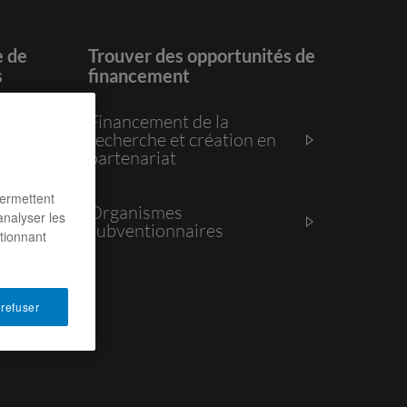
 de
Trouver des opportunités de
s
financement
e et
Financement de la
recherche et création en
partenariat
es
permettent
Organismes
analyser les
subventionnaires
ctionnant
 refuser