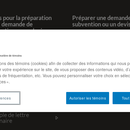
s pour la préparation
Préparer une demande
e demande de
subvention ou un devi
ntion ou un devis
Politique de la recherch
création à l’UQAM
nt justifier son
et adéquatement
matière de témoins
Politique des organism
sons des témoins (cookies) afin de collecter des informations qui nous 
subventionnaires
ple de demandes de
r votre expérience sur le site, de vous proposer des contenus vidéo, d’
ntions gagnantes
es de fréquentation, etc. Vous pouvez personnaliser votre choix en séle
ces ».
le de grilles
taires
rences
Autoriser les témoins
Tout
le de lettre
naire