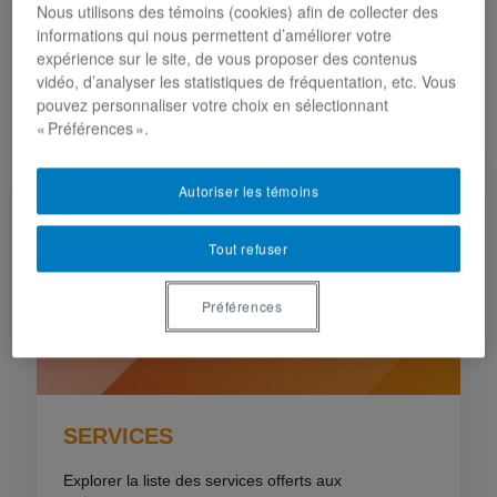
Nous utilisons des témoins (cookies) afin de collecter des
pour la communauté de l’ESG
informations qui nous permettent d’améliorer votre
expérience sur le site, de vous proposer des contenus
UQAM
vidéo, d’analyser les statistiques de fréquentation, etc. Vous
pouvez personnaliser votre choix en sélectionnant
« Préférences ».
Autoriser les témoins
Tout refuser
Préférences
SERVICES
Explorer la liste des services offerts aux