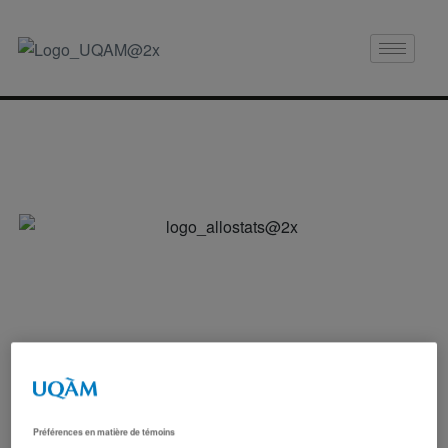
Préférences en matière de témoins
Service-conseil en statistique