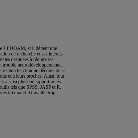
ie à l’UQAM, et il détient une
ation de recherche et ses intérêts
tales destinées à réduire les
n trouble neurodéveloppemental.
 la recherche clinique découle de sa
nts et à leurs proches. Ainsi, tout
k a saisi plusieurs opportunités
outils tels que SPSS, JASP et R.
ès lui quand il travaille trop