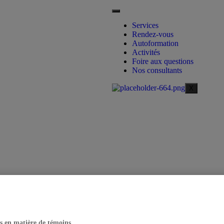
Services
Rendez-vous
Autoformation
Activités
Foire aux questions
Nos consultants
X
s en matière de témoins