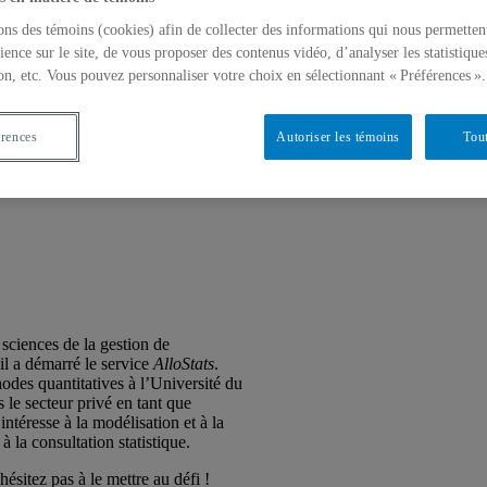
ons des témoins (cookies) afin de collecter des informations qui nous permetten
ience sur le site, de vous proposer des contenus vidéo, d’analyser les statistique
on, etc. Vous pouvez personnaliser votre choix en sélectionnant « Préférences ».
érences
Autoriser les témoins
Tout
s sciences de la gestion de
il a démarré le service
AlloStats
.
hodes quantitatives à l’Université du
 le secteur privé en tant que
ntéresse à la modélisation et à la
 la consultation statistique.
ésitez pas à le mettre au défi !