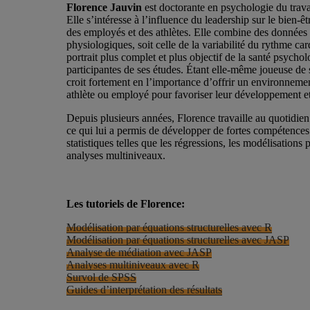
Florence Jauvin
est doctorante en psychologie du trav
Elle s’intéresse à l’influence du leadership sur le bien-
des employés et des athlètes. Elle combine des données
physiologiques, soit celle de la variabilité du rythme ca
portrait plus complet et plus objectif de la santé psychol
participantes de ses études. Étant elle-même joueuse de 
croit fortement en l’importance d’offrir un environneme
athlète ou employé pour favoriser leur développement e
Depuis plusieurs années, Florence travaille au quotidie
ce qui lui a permis de développer de fortes compétences
statistiques telles que les régressions, les modélisations p
analyses multiniveaux.
Les tutoriels de Florence:
Modélisation par équations structurelles avec R
Modélisation par équations structurelles avec JASP
Analyse de médiation avec JASP
Analyses multiniveaux avec R
Survol de SPSS
Guides d’interprétation des résultats