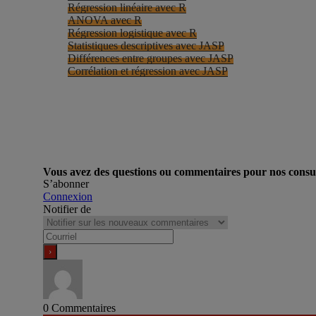
Régression linéaire avec R
ANOVA avec R
Régression logistique avec R
Statistiques descriptives avec JASP
Différences entre groupes avec JASP
Corrélation et régression avec JASP
Vous avez des questions ou commentaires pour nos consult
S’abonner
Connexion
Notifier de
0
Commentaires