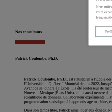
Nous utilis
votre expér
fréquentati
Nos consultants
Préf
Patrick Coulombe, Ph.D.
Patrick Coulombe, Ph.D.
, est statisticien à l’École de
l’Université du Québec à Montréal depuis 2022, lorsqu’
Avant de se joindre à l’École, il a été professeur de mét
Nouveau-Mexique (États-Unis), et il a aussi oeuvré dans
scientifique de données. Collaborateur expérimenté, il s’i
programmation statistique, à l’apprentissage machine, et à
Dans son temps libre, Patrick aime jouer aux échecs. N’h