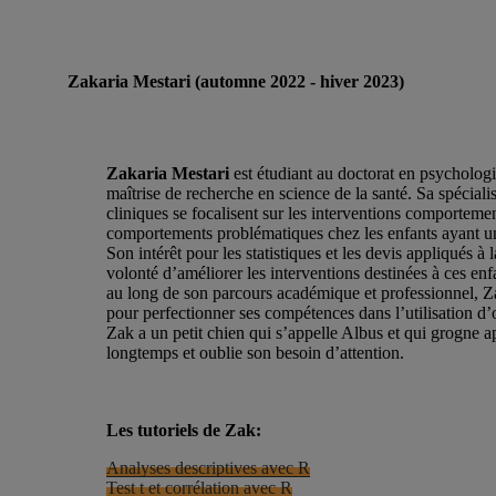
Zakaria Mestari (automne 2022 - hiver 2023)
Zakaria Mestari
est étudiant au doctorat en psycholog
maîtrise de recherche en science de la santé. Sa spécialis
cliniques se focalisent sur les interventions comportemen
comportements problématiques chez les enfants ayant u
Son intérêt pour les statistiques et les devis appliqués à
volonté d’améliorer les interventions destinées à ces enfa
au long de son parcours académique et professionnel, Za
pour perfectionner ses compétences dans l’utilisation d’
Zak a un petit chien qui s’appelle Albus et qui grogne apr
longtemps et oublie son besoin d’attention.
Les tutoriels de Zak:
Analyses descriptives avec R
Test t et corrélation avec R