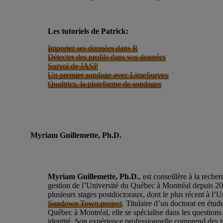
Les tutoriels de Patrick:
Importer ses données dans R
Détecter des profils dans vos données
Survol de JASP
Un premier sondage avec LimeSurvey
Qualtrics, la plateforme de sondages
Myriam Guillemette, Ph.D.
Myriam Guillemette, Ph.D.
, est conseillère à la reche
gestion de l’Université du Québec à Montréal depuis 20
plusieurs stages postdoctoraux, dont le plus récent à l’
Sundown Town project
. Titulaire d’un doctorat en étud
Québec à Montréal, elle se spécialise dans les questions re
identité. Son expérience professionnelle comprend des t