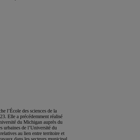
rche l’École des sciences de la
23. Elle a précédemment réalisé
Université du Michigan auprès du
es urbaines de l’Université du
latives au lien entre territoire et
ravaux dans les secteurs municipal