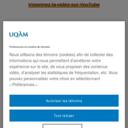
Visionnez la vidéo sur YouTube
QU'EST-CE QU'UNE MÉDIATION ?
De façon très simple, une médiation
Préférences en matière de témoins
Nous utilisons des témoins (cookies) afin de collecter des
correspond à l’ajout d’une variable (M) dans la
informations qui nous permettent d’améliorer votre
relation entre une variable indépendante (X) et
expérience sur le site, de vous proposer des contenus
vidéo, d’analyser les statistiques de fréquentation, etc. Vous
une variable dépendante (Y).
pouvez personnaliser votre choix en sélectionnant
« Préférences ».
Par exemple, certains peuvent assumer que le
leadership authentique d’un gestionnaire est
Autoriser les témoins
directement lié à l’engagement au travail de
Tout refuser
ses employés. En d’autres mots, plus le