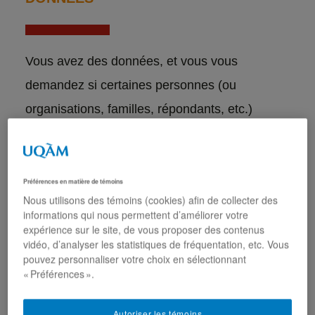
Vous avez des données, et vous vous
demandez si certaines personnes (ou
organisations, familles, répondants, etc.)
peuvent être regroupées en des groupes de
personnes semblables? Peut-être êtes-vous
simplement curieux.se de le découvrir?
Préférences en matière de témoins
Nous utilisons des témoins (cookies) afin de collecter des
informations qui nous permettent d’améliorer votre
Ceci est un exercice parfait pour l’
analyse par
expérience sur le site, de vous proposer des contenus
grappes
(
cluster analysis
). Avec la librairie
vidéo, d’analyser les statistiques de fréquentation, etc. Vous
pouvez personnaliser votre choix en sélectionnant
gentleman
en R, vous pouvez créer des
« Préférences ».
regroupements d’observations similaires, et
Autoriser les témoins