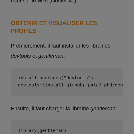
haut sur le WRI (cluster #1).
OBTENIR ET VISUALISER LES
PROFILS
Premièrement, il faut installer les librairies
devtools
et
gentleman
:
install.packages("devtools")
devtools::install_github("patc3-phd/gentlem
Ensuite, il faut charger la librairie
gentleman
:
library(gentleman)