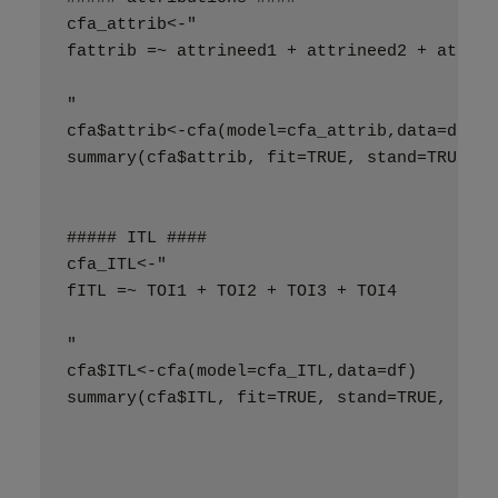
cfa_attrib<-"
fattrib =~ attrineed1 + attrineed2 + attrin
"
cfa$attrib<-cfa(model=cfa_attrib,data=df)
summary(cfa$attrib, fit=TRUE, stand=TRUE, r
##### ITL ####
cfa_ITL<-"
fITL =~ TOI1 + TOI2 + TOI3 + TOI4
"
cfa$ITL<-cfa(model=cfa_ITL,data=df)
summary(cfa$ITL, fit=TRUE, stand=TRUE, rsqu