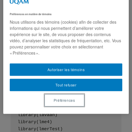
Visionnez la vidéo sur YouTube
Préférences en matière de témoins
Nous utilisons des témoins (cookies) afin de collecter des
SYNTAXE DE LA SESSION
informations qui nous permettent d’améliorer votre
expérience sur le site, de vous proposer des contenus
vidéo, d’analyser les statistiques de fréquentation, etc. Vous
#### installer les packages ####
pouvez personnaliser votre choix en sélectionnant
install.packages(c("lavaan","lme4","remotes
« Préférences ».
"tidyverse","haven","lmerTest"))
remotes::install_github("patc3/gentleman")
Autoriser les témoins
Tout refuser
#### charger les packages ####
Préférences
library(tidyverse)
library(gentleman)
library(lavaan)
library(lme4)
library(lmerTest)