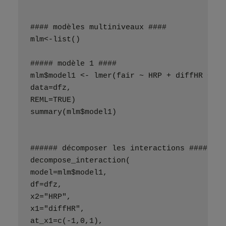
#### modèles multiniveaux ####
mlm<-list()
##### modèle 1 ####
mlm$model1 <- lmer(fair ~ HRP + diffHR + HR
data=dfz,
REML=TRUE)
summary(mlm$model1)
###### décomposer les interactions ####
decompose_interaction(
model=mlm$model1,
df=dfz,
x2="HRP",
x1="diffHR",
at_x1=c(-1,0,1),