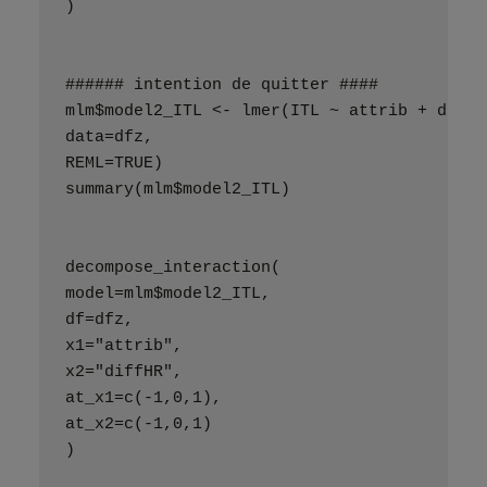
)
###### intention de quitter ####
mlm$model2_ITL <- lmer(ITL ~ attrib + diffH
data=dfz,
REML=TRUE)
summary(mlm$model2_ITL)
decompose_interaction(
model=mlm$model2_ITL,
df=dfz,
x1="attrib",
x2="diffHR",
at_x1=c(-1,0,1),
at_x2=c(-1,0,1)
)