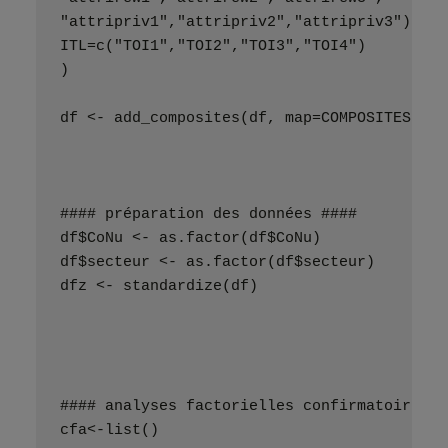
"attripriv1","attripriv2","attripriv3"),
ITL=c("TOI1","TOI2","TOI3","TOI4")
)
df <- add_composites(df, map=COMPOSITES)
#### préparation des données ####
df$CoNu <- as.factor(df$CoNu)
df$secteur <- as.factor(df$secteur)
dfz <- standardize(df)
#### analyses factorielles confirmatoires #
cfa<-list()