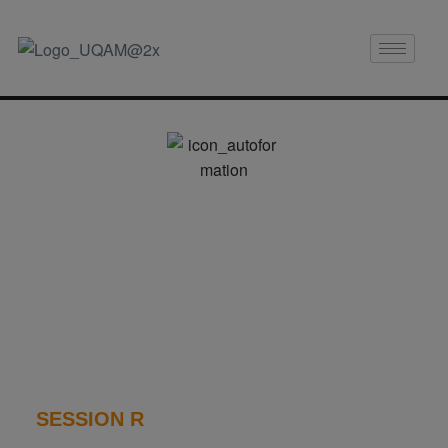
Autoformation
S’autoformer en statistique via des tutoriels et
des capsules vidéo
SESSION R