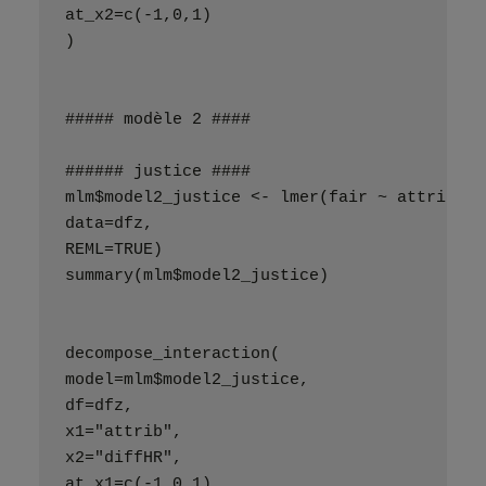
at_x2=c(-1,0,1)
)
##### modèle 2 ####
###### justice ####
mlm$model2_justice <- lmer(fair ~ attrib + 
data=dfz,
REML=TRUE)
summary(mlm$model2_justice)
decompose_interaction(
model=mlm$model2_justice,
df=dfz,
x1="attrib",
x2="diffHR",
at_x1=c(-1,0,1),