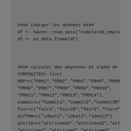
#### charger les données ####
df <- haven::read_spss("simulated_employee_
df <- as.data.frame(df)
#### calculer des moyennes et alpha de Cron
COMPOSITES<-list(
HRP=c("PRH1","PRH2","PRH3","PRH4","PRH5",
"PRH6","PRH7","PRH8","PRH9","PRH10",
"PRH11","PRH12","PRH13","PRH14"),
commit=c("Commit1","Commit2","Commit3R"),
fair=c("fair1","fair2R","fair3","fair4","fa
diffHR=c("ideal1","ideal2","ideal3"),
attrib=c("attrineed1","attrineed2","attrine
"attrirew1","attrirew2","attrirew3",