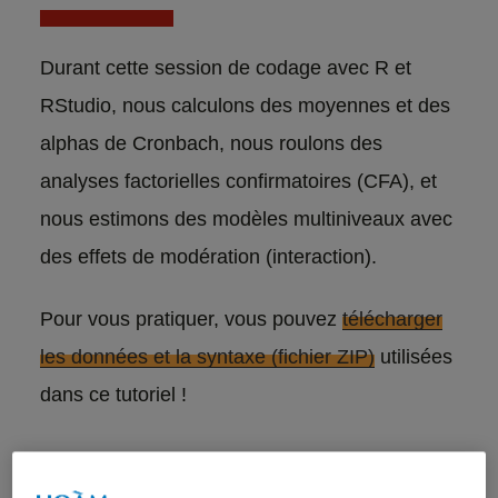
Durant cette session de codage avec R et
RStudio, nous calculons des moyennes et des
alphas de Cronbach, nous roulons des
analyses factorielles confirmatoires (CFA), et
nous estimons des modèles multiniveaux avec
des effets de modération (interaction).
Pour vous pratiquer, vous pouvez
télécharger
les données et la syntaxe (fichier ZIP)
utilisées
dans ce tutoriel !