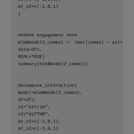
at_x2=c(-1,0,1)
)
###### engagement ####
mlm$model2_commit <- lmer(commit ~ attrib +
data=dfz,
REML=TRUE)
summary(mlm$model2_commit)
decompose_interaction(
model=mlm$model2_commit,
df=dfz,
x1="attrib",
x2="diffHR",
at_x1=c(-1,0,1),
at_x2=c(-1,0,1)