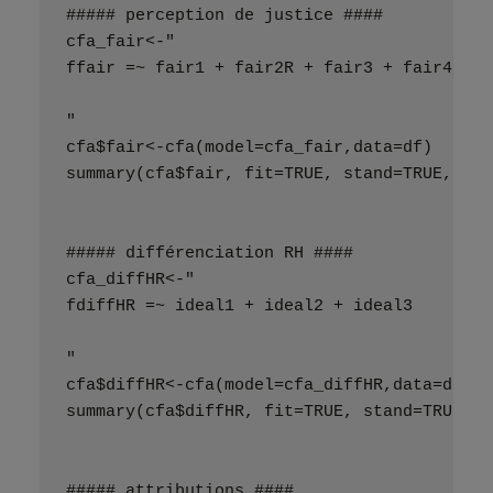
##### perception de justice ####
cfa_fair<-"
ffair =~ fair1 + fair2R + fair3 + fair4 + f
"
cfa$fair<-cfa(model=cfa_fair,data=df)
summary(cfa$fair, fit=TRUE, stand=TRUE, rsq
##### différenciation RH ####
cfa_diffHR<-"
fdiffHR =~ ideal1 + ideal2 + ideal3
"
cfa$diffHR<-cfa(model=cfa_diffHR,data=df)
summary(cfa$diffHR, fit=TRUE, stand=TRUE, r
##### attributions ####