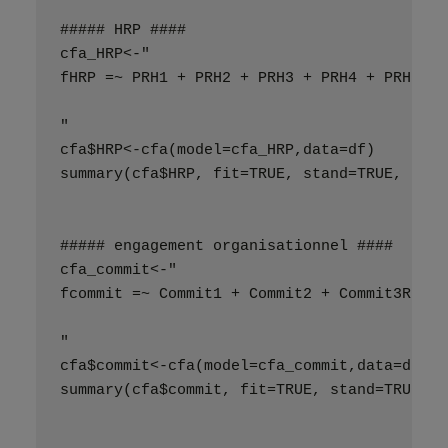
##### HRP ####
cfa_HRP<-"
fHRP =~ PRH1 + PRH2 + PRH3 + PRH4 + PRH5 + 
"
cfa$HRP<-cfa(model=cfa_HRP,data=df)
summary(cfa$HRP, fit=TRUE, stand=TRUE, rsqu
##### engagement organisationnel ####
cfa_commit<-"
fcommit =~ Commit1 + Commit2 + Commit3R
"
cfa$commit<-cfa(model=cfa_commit,data=df)
summary(cfa$commit, fit=TRUE, stand=TRUE, r