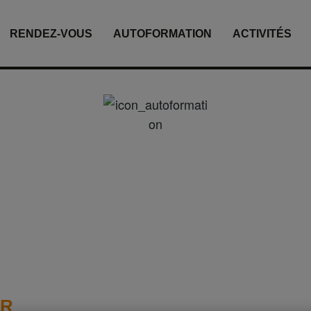
RENDEZ-VOUS
AUTOFORMATION
ACTIVITÉS
Autoformation
toformer en statistique via des tutoriels et des capsules 
 R