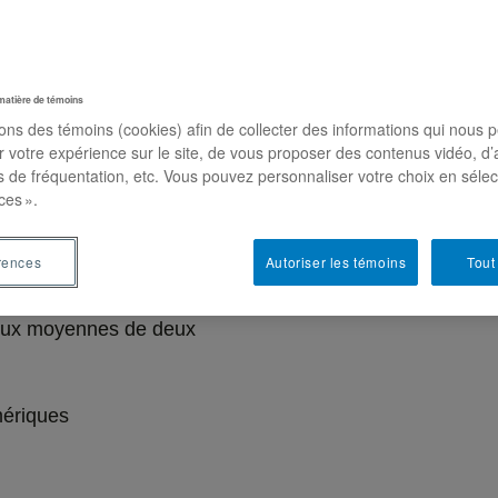
matière de témoins
sons des témoins (cookies) afin de collecter des informations qui nous 
hier de données en format
Pour vous pratiquer, vous
r votre expérience sur le site, de vous proposer des contenus vidéo, d’
es de fréquentation, etc. Vous pouvez personnaliser votre choix en séle
ons:
utilisées dans ce tutoriel !
ces ».
nnes qui proviennent des
rences
Autoriser les témoins
Tout
 le temps)
eux moyennes de deux
mériques