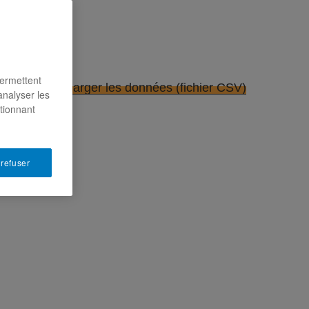
permettent
 pouvez
télécharger les données (fichier CSV)
analyser les
ctionnant
 refuser