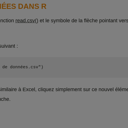
NÉES DANS R
onction
read.csv()
et le symbole de la flèche pointant ve
uivant :
 de données.csv")
milaire à Excel, cliquez simplement sur ce nouvel éléme
uche.