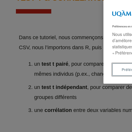
Préférences en 
Nous utili
Dans ce tutoriel, nous commençons avec un fic
d’améliore
statistiqu
CSV, nous l’importons dans R, puis nous génér
« Préféren
un
test t pairé
, pour comparer deux moye
Préfé
mêmes individus (p.ex., changement dans
un
test t indépendant
, pour comparer d
groupes différents
une
corrélation
entre deux variables nu